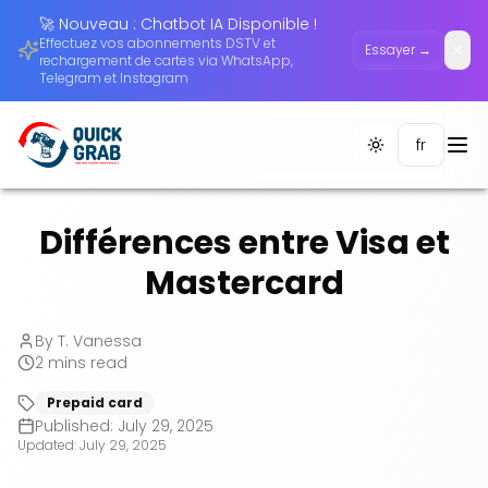
🚀 Nouveau : Chatbot IA Disponible !
Effectuez vos abonnements DSTV et
Essayer →
Ferm
rechargement de cartes via WhatsApp,
Telegram et Instagram
fr
Toggle theme
Différences entre Visa et
Mastercard
By
T. Vanessa
2
mins read
Prepaid card
Published:
July 29, 2025
Updated:
July 29, 2025