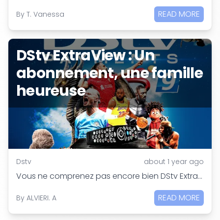
READ MORE
By
T. Vanessa
DStv ExtraView : Un
abonnement, une famille
heureuse
Dstv
about 1 year ago
Vous ne comprenez pas encore bien DStv ExtraView ? Découvrez comment un seul abonnement peut connecter plusieurs téléviseurs en même temps grâce à l’option ExtraView. Plus de confort pour toute la famille avec DSTV.
READ MORE
By
ALVIERI. A