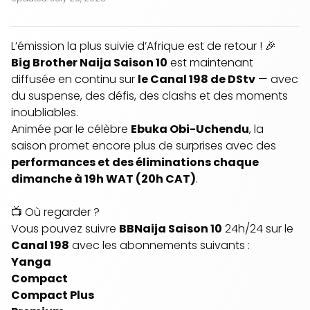
L’émission la plus suivie d’Afrique est de retour ! 🎉
Big Brother Naija Saison 10
est maintenant
diffusée en continu sur
le Canal 198 de DStv
— avec
du suspense, des défis, des clashs et des moments
inoubliables.
Animée par le célèbre
Ebuka Obi-Uchendu
, la
saison promet encore plus de surprises avec des
performances et des éliminations chaque
dimanche à 19h WAT (20h CAT)
.
📺 Où regarder ?
Vous pouvez suivre
BBNaija Saison 10
24h/24 sur le
Canal 198
avec les abonnements suivants :
Yanga
Compact
Compact Plus