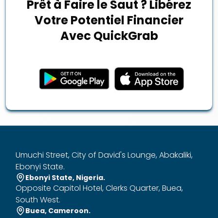
Prêt à Faire le Saut ? Libérez
Votre Potentiel Financier
Avec QuickGrab
Umuchi Street, City of David's Lounge, Abakaliki,
Ebonyi State.
Ebonyi State, Nigeria.
Opposite Capitol Hotel, Clerks Quarter, Buea,
South West.
Buea, Cameroon.